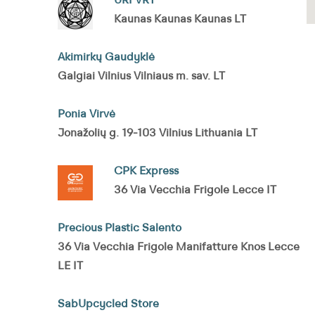
URFVRT
Kaunas Kaunas Kaunas LT
Akimirkų Gaudyklė
Galgiai Vilnius Vilniaus m. sav. LT
Ponia Virvė
Jonažolių g. 19-103 Vilnius Lithuania LT
CPK Express
36 Via Vecchia Frigole Lecce IT
Precious Plastic Salento
36 Via Vecchia Frigole Manifatture Knos Lecce
LE IT
SabUpcycled Store