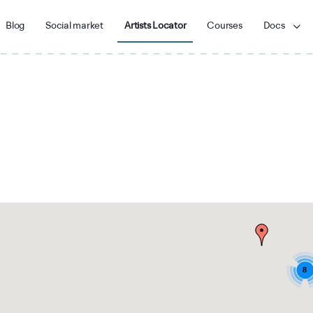
Blog
Social market
Artists Locator
Courses
Docs
8